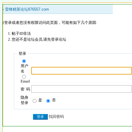
 »
雷锋精英论坛876557.com
没有登录或者您没有权限访问此页面，可能有如下几个原因:
帖子ID非法
您还不是论坛会员,请先登录论坛
登录
用户
名
Email
密 码
隐身
是
否
登录
找回密码